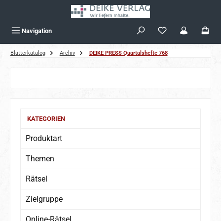
Zum Hauptinhalt springen
Navigation
Blätterkatalog
Archiv
DEIKE PRESS Quartalshefte 768
KATEGORIEN
Produktart
Themen
Rätsel
Zielgruppe
Online-Rätsel