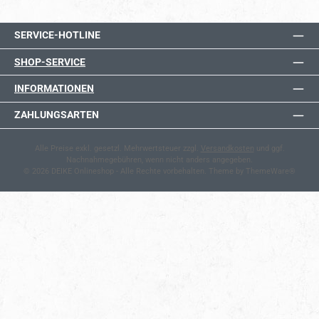
SERVICE-HOTLINE
SHOP-SERVICE
INFORMATIONEN
ZAHLUNGSARTEN
Alle Preise exkl. gesetzl. Mehrwertsteuer zzgl.
Versandkosten
und ggf.
Nachnahmegebühren, wenn nicht anders angegeben.
© 2026 DEIKE Onlineshop - Alle Rechte vorbehalten. Theme by
ThemeWare®