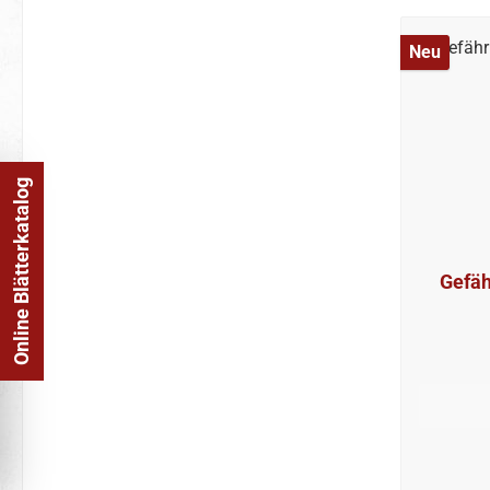
Neu
Online Blätterkatalog
Gefäh