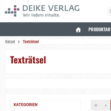
 Hauptinhalt springen
Zur Suche springen
Zur Hauptnavigation springen
PRODUKTAR
Rätsel
Texträtsel
Texträtsel
KATEGORIEN