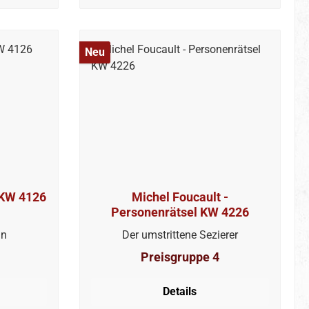
Neu
l KW 4126
Michel Foucault -
Personenrätsel KW 4226
an
Der umstrittene Sezierer
Preisgruppe 4
Details