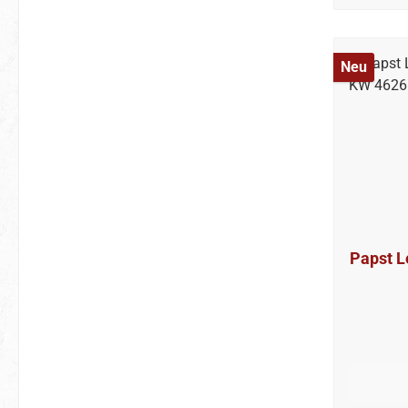
Neu
Papst Leo XIV. -