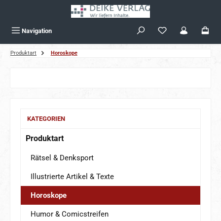
Zum Hauptinhalt springen
Navigation
Produktart
Horoskope
Bildergalerie überspringen
KATEGORIEN
Produktart
Rätsel & Denksport
Illustrierte Artikel & Texte
Horoskope
Humor & Comicstreifen