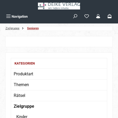
Zum Hauptinhalt springen
Navigation
Zielgruppe
Senioren
Bildergalerie überspringen
KATEGORIEN
Produktart
Themen
Rätsel
Zielgruppe
Kinder