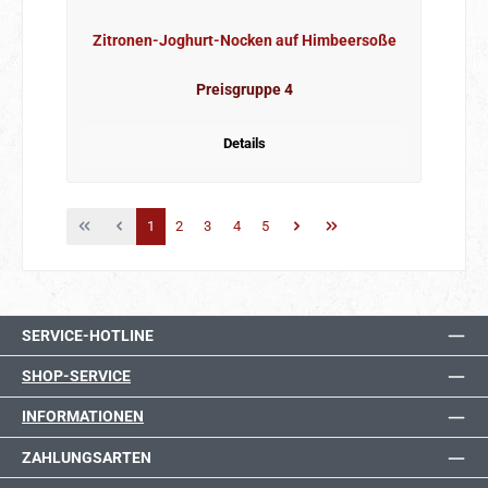
Zitronen-Joghurt-Nocken auf Himbeersoße
Preisgruppe 4
Details
Seite
Seite
Seite
Seite
Seite
1
2
3
4
5
SERVICE-HOTLINE
SHOP-SERVICE
INFORMATIONEN
ZAHLUNGSARTEN