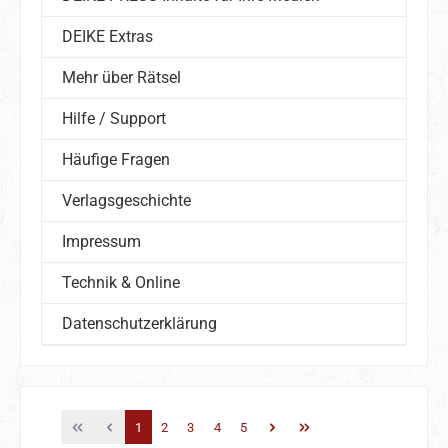
DEIKE Extras
Mehr über Rätsel
Hilfe / Support
Häufige Fragen
Verlagsgeschichte
Impressum
Technik & Online
Datenschutzerklärung
Seite
Seite
Seite
Seite
Seite
1
2
3
4
5