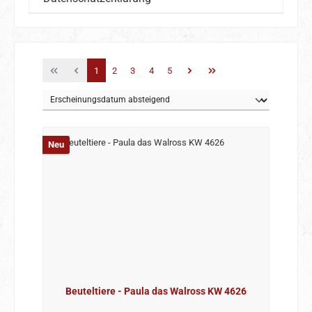
Seite
Seite
Seite
Seite
Seite
1
2
3
4
5
Neu
Beuteltiere - Paula das Walross KW 4626