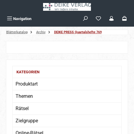
Zum Hauptinhalt springen
Navigation
Blätterkatalog
Archiv
DEIKE PRESS Quartalshefte 769
KATEGORIEN
Produktart
Themen
Rätsel
Zielgruppe
Online-Rätsel