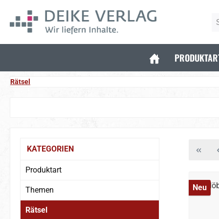
 Hauptinhalt springen
Zur Suche springen
Zur Hauptnavigation springen
PRODUKTAR
Rätsel
KATEGORIEN
Produktart
Neu
Themen
Rätsel