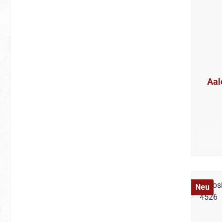
Aale - Konrad das K
Neu