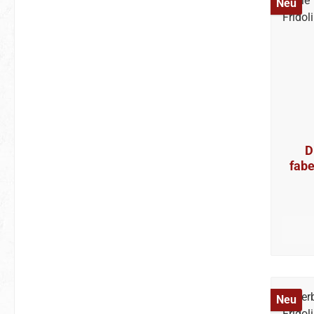
Neu
D
fabe
Neu