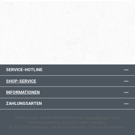
SERVICE-HOTLINE
SHOP-SERVICE
INFORMATIONEN
ZAHLUNGSARTEN
Alle Preise exkl. gesetzl. Mehrwertsteuer zzgl.
Versandkosten
und ggf.
Nachnahmegebühren, wenn nicht anders angegeben.
© 2026 DEIKE Onlineshop - Alle Rechte vorbehalten. Theme by
ThemeWare®