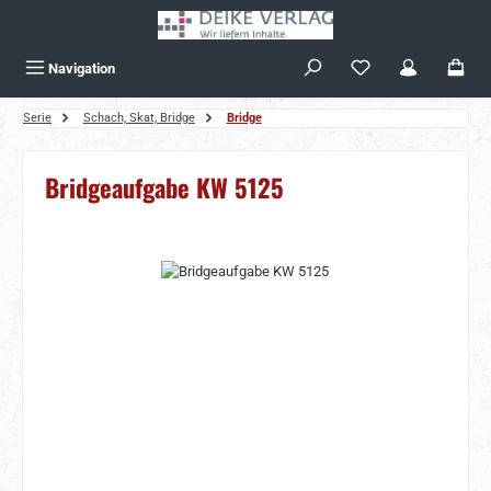
Zum Hauptinhalt springen
Navigation
Serie
Schach, Skat, Bridge
Bridge
Bridgeaufgabe KW 5125
Bildergalerie überspringen