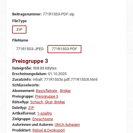
Beitragsnummer:
771R15S3-PDF-zip
auswählen
FileType
ZIP
auswählen
FileName
771R15S3-JPEG
771R15S3-PDF
Preisgruppe 3
Dateigröße:
508.83 kBytes
Erscheinungsdatum:
01.10.2025
Zusatzinfo:
Inhalt: 771R15S3s.pdf,771R15S3t.html
Schlüsselworte:
Abonnement:
Basisflatrate
,
Bridge
Preisgruppe:
Preisgruppe 3
Rätseltyp:
Schach, Skat, Bridge
Dateityp:
ZIP
Artikelformat:
1-spaltig
Zielgruppe:
Erwachsene
Autorinnen und Autoren:
Ulrich Auhagen
Produktart:
Rätsel & Denksport