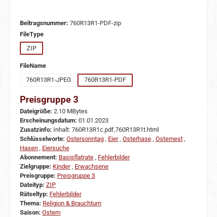
Beitragsnummer:
760R13R1-PDF-zip
auswählen
FileType
ZIP
auswählen
FileName
760R13R1-JPEG
760R13R1-PDF
Preisgruppe 3
Dateigröße:
2.10 MBytes
Erscheinungsdatum:
01.01.2023
Zusatzinfo:
Inhalt: 760R13R1c.pdf,760R13R1t.html
Schlüsselworte:
Ostersonntag
,
Eier
,
Osterhase
,
Osternest
,
Hasen
,
Eiersuche
Abonnement:
Basisflatrate
,
Fehlerbilder
Zielgruppe:
Kinder
,
Erwachsene
Preisgruppe:
Preisgruppe 3
Dateityp:
ZIP
Rätseltyp:
Fehlerbilder
Thema:
Religion & Brauchtum
Saison:
Ostern