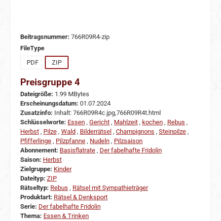
Beitragsnummer:
766R09R4-zip
auswählen
FileType
PDF
ZIP
Preisgruppe 4
Dateigröße:
1.99 MBytes
Erscheinungsdatum:
01.07.2024
Zusatzinfo:
Inhalt: 766R09R4c.jpg,766R09R4t.html
Schlüsselworte:
Essen
,
Gericht
,
Mahlzeit
,
kochen
,
Rebus
,
Herbst
,
Pilze
,
Wald
,
Bilderrätsel
,
Champignons
,
Steinpilze
,
Pfifferlinge
,
Pilzpfanne
,
Nudeln
,
Pilzsaison
Abonnement:
Basisflatrate
,
Der fabelhafte Fridolin
Saison:
Herbst
Zielgruppe:
Kinder
Dateityp:
ZIP
Rätseltyp:
Rebus
,
Rätsel mit Sympathieträger
Produktart:
Rätsel & Denksport
Serie:
Der fabelhafte Fridolin
Thema:
Essen & Trinken