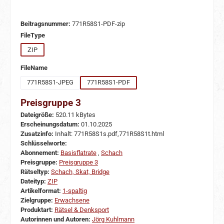
Beitragsnummer:
771R58S1-PDF-zip
auswählen
FileType
ZIP
auswählen
FileName
771R58S1-JPEG
771R58S1-PDF
Preisgruppe 3
Dateigröße:
520.11 kBytes
Erscheinungsdatum:
01.10.2025
Zusatzinfo:
Inhalt: 771R58S1s.pdf,771R58S1t.html
Schlüsselworte:
Abonnement:
Basisflatrate
,
Schach
Preisgruppe:
Preisgruppe 3
Rätseltyp:
Schach, Skat, Bridge
Dateityp:
ZIP
Artikelformat:
1-spaltig
Zielgruppe:
Erwachsene
Produktart:
Rätsel & Denksport
Autorinnen und Autoren:
Jörg Kuhlmann